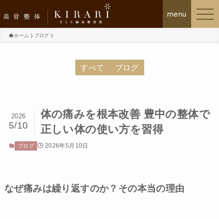
ホーム
ブログ
美骨整体KIRARIについて
すべて
ブログ
施術の流れ
体の痛みを根本改善 豊中の整体で
2026
お客様の声
5/10
正しい体の使い方を習得
初回体験について
2026年5月10日
ブログ
メニュー・料金プラン
なぜ痛みは繰り返すのか？その本当の理由
よくあるご質問