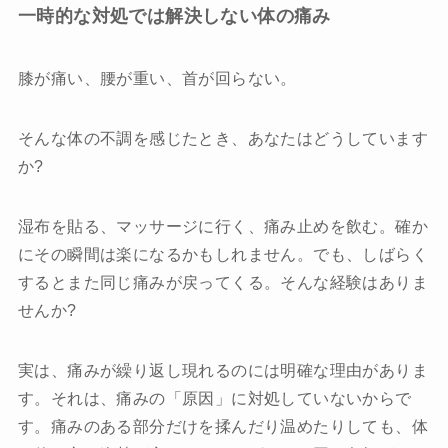
求人情報
一時的な対処では解決しない体の痛み
お悩みから探す
膝が痛い、腰が重い、首が回らない。
保育利用について
そんな体の不調を感じたとき、あなたはどうしています
推薦の声・メディア掲載情報
か?
ブログ
湿布を貼る、マッサージに行く、痛み止めを飲む。確か
にその瞬間は楽になるかもしれません。でも、しばらく
アクセス
するとまた同じ痛みが戻ってくる。そんな経験はありま
せんか?
実は、痛みが繰り返し現れるのには明確な理由がありま
す。それは、痛みの「原因」に対処していないからで
初回体験申込
す。痛みのある部分だけを揉んだり温めたりしても、体