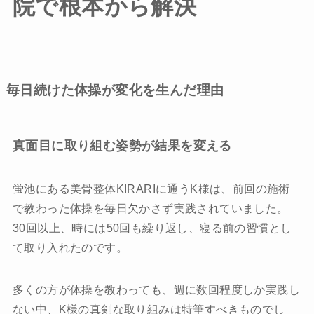
院で根本から解決
求人情報
お悩みから探す
保育利用について
毎日続けた体操が変化を生んだ理由
推薦の声・メディア掲載情報
真面目に取り組む姿勢が結果を変える
ブログ
蛍池にある美骨整体KIRARIに通うK様は、前回の施術
アクセス
で教わった体操を毎日欠かさず実践されていました。
30回以上、時には50回も繰り返し、寝る前の習慣とし
て取り入れたのです。
初回体験申込
多くの方が体操を教わっても、週に数回程度しか実践し
ない中、K様の真剣な取り組みは特筆すべきものでし