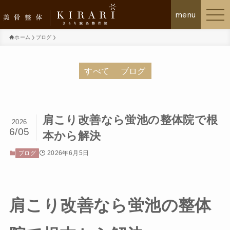
ホーム
ブログ
美骨整体KIRARIについて
すべて
ブログ
施術の流れ
肩こり改善なら蛍池の整体院で根
2026
お客様の声
6/05
本から解決
初回体験について
2026年6月5日
ブログ
メニュー・料金プラン
肩こり改善なら蛍池の整体
よくあるご質問