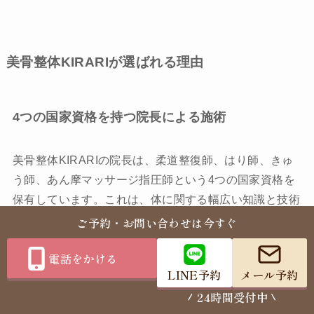
美骨整体KIRARIが選ばれる理由
4つの国家資格を持つ院長による施術
美骨整体KIRARIの院長は、柔道整復師、はり師、きゅ
う師、あん摩マッサージ指圧師という4つの国家資格を
保有しています。これは、体に関する幅広い知識と技術
を持っている証明です。
ご予約・お問い合わせは今すぐ
電話をかける
骨格、筋肉、神経、経絡。様々な角度から体を分析し、
LINE予約
メール予約
最適なアプローチを選択できる。だからこそ、一人ひと
24時間受付中
りの症状に合わせた、オーダーメイドの施術が可能にな