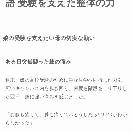
語 受験を支えた整体の力
求人情報
お悩みから探す
保育利用について
娘の受験を支えたい母の切実な願い
推薦の声・メディア掲載情報
ある日突然襲った膝の痛み
ブログ
週末、娘の高校受験のために学校見学へ同行したK様。
アクセス
広いキャンパス内を歩き回り、何度も階段を上り下りし
た翌日、膝に強い痛みを感じました。
「お腹も痛くて、膝も痛くて…どうしたらいいのかわか
初回体験申込
らなかった」