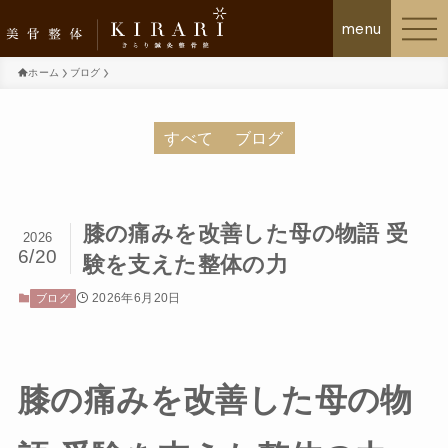
ホーム
ブログ
美骨整体KIRARIについて
すべて
ブログ
施術の流れ
膝の痛みを改善した母の物語 受
2026
お客様の声
6/20
験を支えた整体の力
初回体験について
2026年6月20日
ブログ
メニュー・料金プラン
膝の痛みを改善した母の物
よくあるご質問