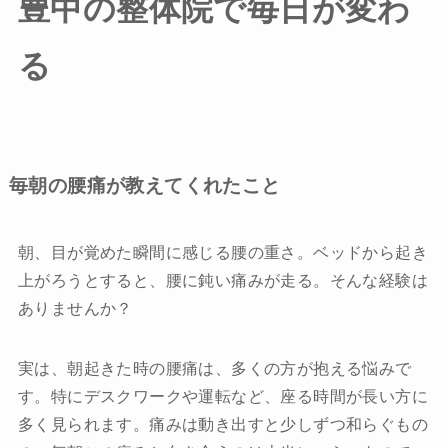
豊中の整体院で毎日が変わ
求人情報
る
お悩みから探す
保育利用について
推薦の声・メディア掲載情報
毎朝の腰痛が教えてくれたこと
ブログ
朝、目が覚めた瞬間に感じる腰の重さ。ベッドから起き
アクセス
上がろうとすると、腰に鈍い痛みが走る。そんな経験は
ありませんか？
実は、朝起きた時の腰痛は、多くの方が抱える悩みで
す。特にデスクワークや運転など、座る時間が長い方に
初回体験申込
多く見られます。痛みは動き出すと少しずつ和らぐもの