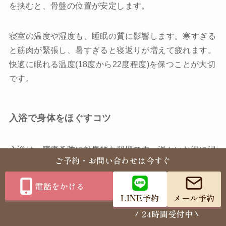
を挟むと、骨盤の位置が安定します。
寝室の温度や湿度も、睡眠の質に影響します。寒すぎる
と筋肉が緊張し、暑すぎると寝返りが増えて疲れます。
快適に眠れる温度(18度から22度程度)を保つことが大切
です。
入浴で身体をほぐすコツ
入浴は、腰痛予防に効果的な習慣です。温かいお湯に浸
ご予約・お問い合わせは今すぐ
かることで、筋肉の緊張がほぐれ、血流も改善されま
す。
電話をかける
LINE予約
メール予約
お湯の温度は、38度から40度程度がお勧めです。熱す
24時間受付中
ぎるお湯は身体に負担をかけ、かえって筋肉を緊張させ