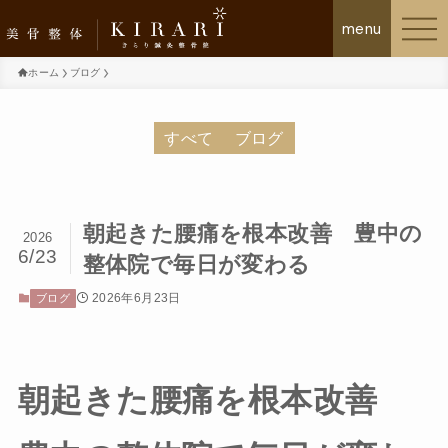
ホーム
ブログ
美骨整体KIRARIについて
すべて
ブログ
施術の流れ
朝起きた腰痛を根本改善 豊中の
2026
お客様の声
6/23
整体院で毎日が変わる
初回体験について
2026年6月23日
ブログ
メニュー・料金プラン
朝起きた腰痛を根本改善
よくあるご質問