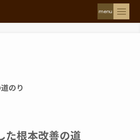
の道のり
した根本改善の道