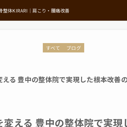
整体KIRARI│肩こり・腰痛改善
ついて
施術の流れ
すべて
ブログ
初回体験について
ン
よくあるご質問
お悩みから探す
変える 豊中の整体院で実現した根本改善
推薦の声・メディア掲載情報
アクセス
を変える 豊中の整体院で実現