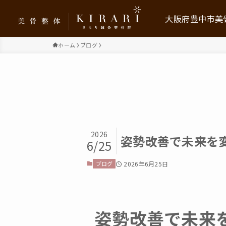
大阪府豊中市美骨
ホーム
ブログ
美骨整体KIRARIに
お客様の声
メニュー・料金プラ
2026
求人情報
姿勢改善で未来を
6/25
保育利用について
ブログ
2026年6月25日
ブログ
姿勢改善で未来