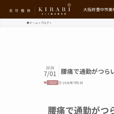
大阪府豊中市美骨
ホーム
ブログ
美骨整体KIRARIに
お客様の声
メニュー・料金プラ
2026
求人情報
腰痛で通勤がつらい
7/01
保育利用について
ブログ
2026年7月1日
ブログ
腰痛で通勤がつら