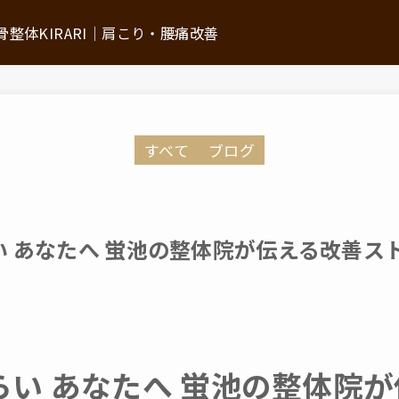
整体KIRARI│肩こり・腰痛改善
ついて
施術の流れ
すべて
ブログ
初回体験について
ン
よくあるご質問
お悩みから探す
 あなたへ 蛍池の整体院が伝える改善ス
推薦の声・メディア掲載情報
アクセス
い あなたへ 蛍池の整体院