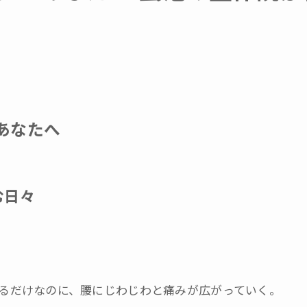
初回体験申込
お問い合わせ
あなたへ
む日々
るだけなのに、腰にじわじわと痛みが広がっていく。