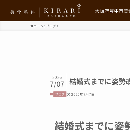
大阪府豊中市美骨
ホーム
ブログ
美骨整体KIRARIに
お客様の声
メニュー・料金プラ
2026
求人情報
結婚式までに姿勢
7/07
保育利用について
ブログ
2026年7月7日
ブログ
結婚式までに姿