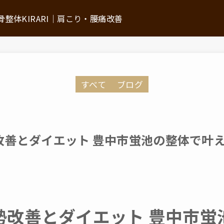
整体KIRARI│肩こり・腰痛改善
ついて
施術の流れ
すべて
ブログ
初回体験について
ン
よくあるご質問
お悩みから探す
改善とダイエット 豊中市蛍池の整体で叶
推薦の声・メディア掲載情報
アクセス
勢改善とダイエット 豊中市蛍