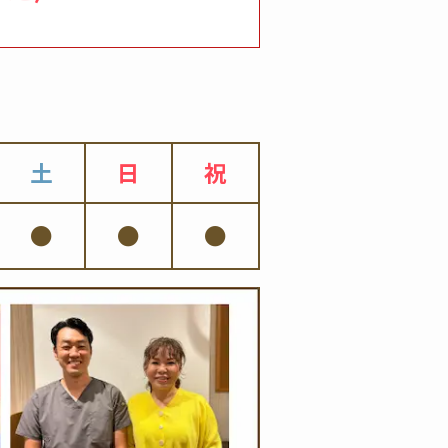
土
日
祝
●
●
●