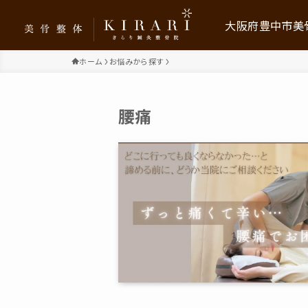
大阪府豊中市美骨
ホーム
お悩みから探す
美骨整体KIRARIに
腰痛
お客様の声
メニュー・料金プラ
求人情報
保育利用について
ブログ