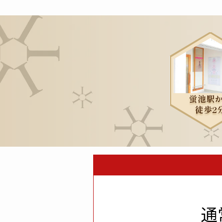
蛍池駅
徒歩2
通