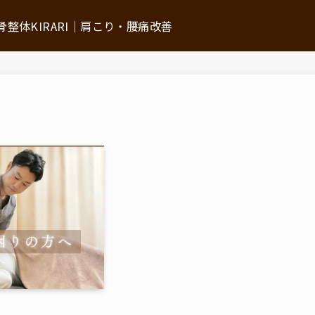
整体KIRARI│肩こり・腰痛改善
ついて
施術の流れ
初回体験について
ン
よくあるご質問
お悩みから探す
推薦の声・メディア掲載情報
アクセス