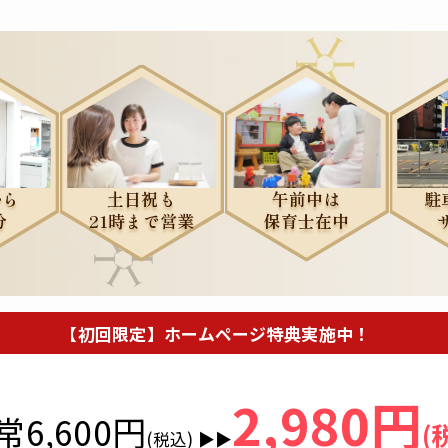
初回体験申込
お問い合わせ
から
土日祝も
午前中は
駐
分
21時まで営業
保育士在中
【初回限定】ホームページ特典実施中！
2,980円
常6,600円
(
(税込)️ ▶▶