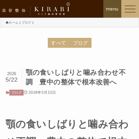
ホーム
ブログ
美骨整体KIRARIについて
すべて
ブログ
施術の流れ
顎の食いしばりと噛み合わせ不
2026
お客様の声
5/22
調 豊中の整体で根本改善へ
初回体験について
2026年5月22日
ブログ
メニュー・料金プラン
顎の食いしばりと噛み合わ
よくあるご質問