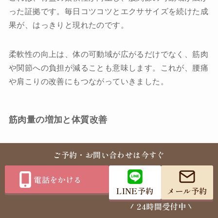
った証拠です。毎日コツコツとエクササイズを続けた成
果が、はっきりと現れたのです。
柔軟性の向上は、体の可動域が広がるだけでなく、筋肉
や関節への負担が減ることも意味します。これが、腰痛
や肩こりの改善にもつながっていきました。
筋肉量の増加と体質改善
体組成計で測定した結果、筋肉量が500グラム増加して
ご予約・お問い合わせは今すぐ
いました。しかも体脂肪量は変わっていなかったため、
純粋に筋肉だけが増えていたのです。
電話をかける
LINE予約
メール予約
24時間受付中
「ジムに行っていた時よりもペースが早い」とM様は驚