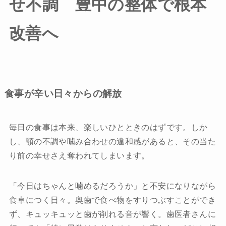
せ不調 豊中の整体で根本
求人情報
改善へ
お悩みから探す
保育利用について
推薦の声・メディア掲載情報
食事が辛い日々からの解放
ブログ
毎日の食事は本来、楽しいひとときのはずです。しか
アクセス
し、顎の不調や噛み合わせの違和感があると、その当た
り前の幸せさえ奪われてしまいます。
「今日はちゃんと噛めるだろうか」と不安になりながら
食卓につく日々。奥歯で食べ物をすりつぶすことができ
初回体験申込
ず、キュッキュッと歯が削れる音が響く。歯医者さんに