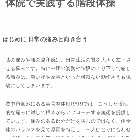
体院で実践する階段体操
求人情報
お悩みから探す
保育利用について
はじめに 日常の痛みと向き合う
推薦の声・メディア掲載情報
膝の痛みや腰の違和感は、日常生活の質を大きく左下さ
ブログ
せる悩みです。特に中腰の姿勢や階段の上り下りで感じ
る痛みは、買い物や家事といった何気ない動作さえも億
アクセス
劫にしてしまいます。
豊中市蛍池にある美骨整体KIRARIでは、こうした慢性
的な痛みに対して根本からアプローチする施術を提供し
ています。痛みのある部分だけを揉むのではなく、体全
初回体験申込
体のバランスを見て原因を特定し、一人ひとりに合わせ