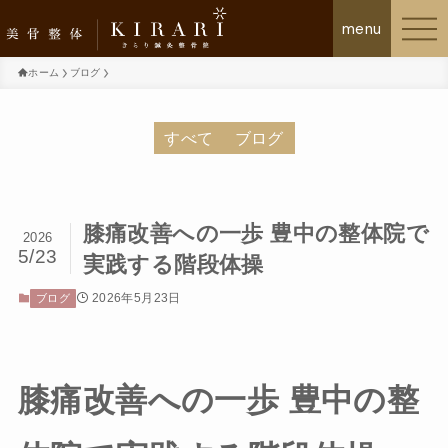
ホーム
ブログ
美骨整体KIRARIについて
すべて
ブログ
施術の流れ
膝痛改善への一歩 豊中の整体院で
2026
お客様の声
5/23
実践する階段体操
初回体験について
2026年5月23日
ブログ
メニュー・料金プラン
膝痛改善への一歩 豊中の整
よくあるご質問